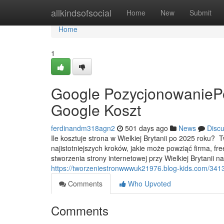
Home
allkindsofsocial
Home
New
Submit
Home
1
Google PozycjonowanieP
Google Koszt
ferdinandm318agn2
501 days ago
News
Disc
Ile kosztuje strona w Wielkiej Brytanii po 2025 roku? 
najistotniejszych kroków, jakie może powziąć firma, fr
stworzenia strony internetowej przy Wielkiej Brytanii 
https://tworzeniestronwwwuk21976.blog-kids.com/34
Comments
Who Upvoted
Comments