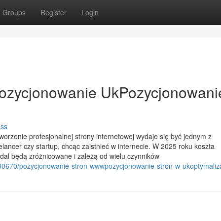
Groups
Register
Login
ozycjonowanie UkPozycjonowan
uss
Tworzenie profesjonalnej strony internetowej wydaje się być jednym z
eelancer czy startup, chcąc zaistnieć w internecie. W 2025 roku koszta
nadal będą zróżnicowane i zależą od wielu czynników
130670/pozycjonowanie-stron-wwwpozycjonowanie-stron-w-ukoptymaliz