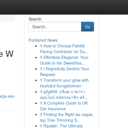
Search
Go
Published News
1
How to Choose Fishkill
ie W
Paving Contractor for Du...
1
Effortless Elegance: Your
Guide to the Sweethea...
1
I Regretfully Decline Your
Request
1
Transform your glow with
Hudvård Kungsholmen
1
g2g899: สล็อต บาคาร่า
acja-seo
ออนไลน์ สมัครสมาชิก พร้...
1
A Complete Guide to UK
Car Insurance
1
Finding the Right las vegas
top Tree Trimming S...
1
Raxiwin: The Ultimate