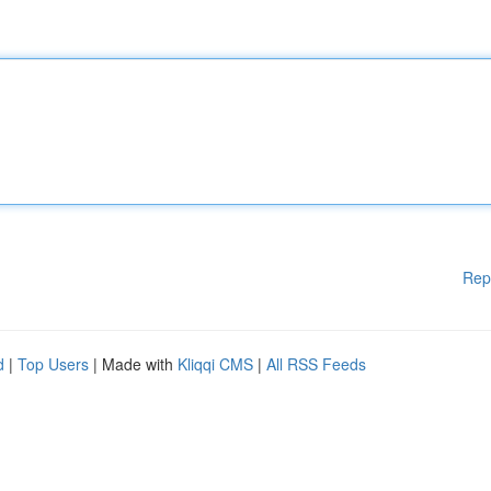
Rep
d
|
Top Users
| Made with
Kliqqi CMS
|
All RSS Feeds