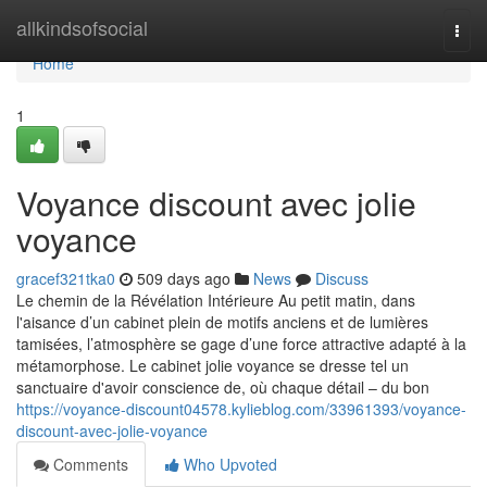
Home
allkindsofsocial
Togg
navi
Home
1
Voyance discount avec jolie
voyance
gracef321tka0
509 days ago
News
Discuss
Le chemin de la Révélation Intérieure Au petit matin, dans
l'aisance d’un cabinet plein de motifs anciens et de lumières
tamisées, l’atmosphère se gage d’une force attractive adapté à la
métamorphose. Le cabinet jolie voyance se dresse tel un
sanctuaire d'avoir conscience de, où chaque détail – du bon
https://voyance-discount04578.kylieblog.com/33961393/voyance-
discount-avec-jolie-voyance
Comments
Who Upvoted