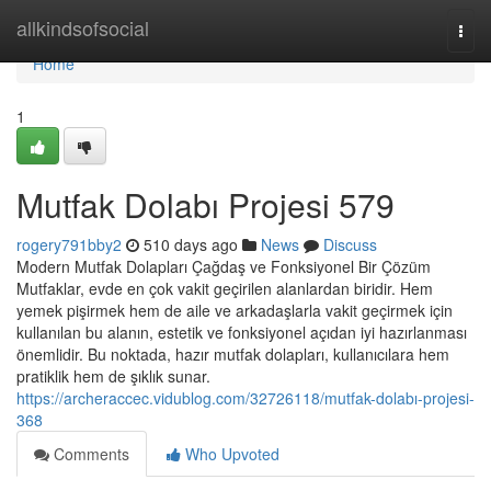
Home
allkindsofsocial
Togg
navi
Home
1
Mutfak Dolabı Projesi 579
rogery791bby2
510 days ago
News
Discuss
Modern Mutfak Dolapları Çağdaş ve Fonksiyonel Bir Çözüm
Mutfaklar, evde en çok vakit geçirilen alanlardan biridir. Hem
yemek pişirmek hem de aile ve arkadaşlarla vakit geçirmek için
kullanılan bu alanın, estetik ve fonksiyonel açıdan iyi hazırlanması
önemlidir. Bu noktada, hazır mutfak dolapları, kullanıcılara hem
pratiklik hem de şıklık sunar.
https://archeraccec.vidublog.com/32726118/mutfak-dolabı-projesi-
368
Comments
Who Upvoted