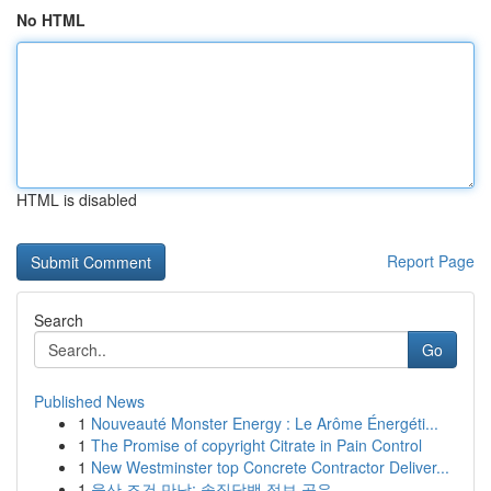
No HTML
HTML is disabled
Report Page
Search
Go
Published News
1
Nouveauté Monster Energy : Le Arôme Énergéti...
1
The Promise of copyright Citrate in Pain Control
1
New Westminster top Concrete Contractor Deliver...
1
울산 조건 만남: 솔직담백 정보 공유