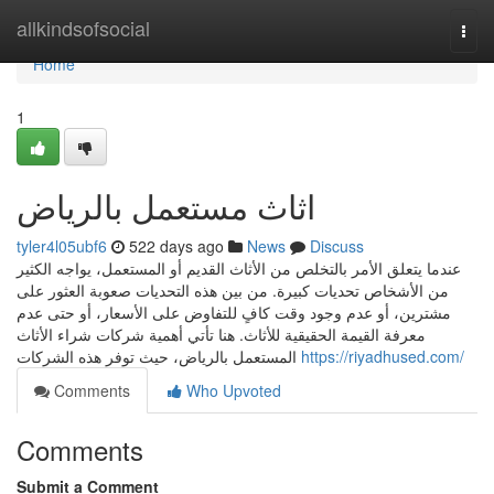
Home
allkindsofsocial
Togg
navi
Home
1
اثاث مستعمل بالرياض
tyler4l05ubf6
522 days ago
News
Discuss
عندما يتعلق الأمر بالتخلص من الأثاث القديم أو المستعمل، يواجه الكثير
من الأشخاص تحديات كبيرة. من بين هذه التحديات صعوبة العثور على
مشترين، أو عدم وجود وقت كافٍ للتفاوض على الأسعار، أو حتى عدم
معرفة القيمة الحقيقية للأثاث. هنا تأتي أهمية شركات شراء الأثاث
المستعمل بالرياض، حيث توفر هذه الشركات
https://riyadhused.com/
Comments
Who Upvoted
Comments
Submit a Comment