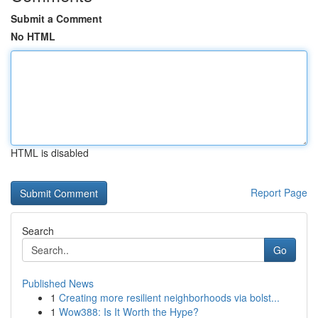
Submit a Comment
No HTML
HTML is disabled
Report Page
Search
Go
Published News
1
Creating more resilient neighborhoods via bolst...
1
Wow388: Is It Worth the Hype?