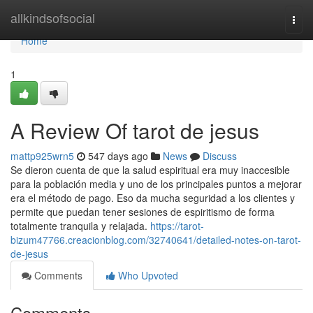
Home
allkindsofsocial
Togg
navi
Home
1
A Review Of tarot de jesus
mattp925wrn5
547 days ago
News
Discuss
Se dieron cuenta de que la salud espiritual era muy inaccesible
para la población media y uno de los principales puntos a mejorar
era el método de pago. Eso da mucha seguridad a los clientes y
permite que puedan tener sesiones de espiritismo de forma
totalmente tranquila y relajada.
https://tarot-
bizum47766.creacionblog.com/32740641/detailed-notes-on-tarot-
de-jesus
Comments
Who Upvoted
Comments