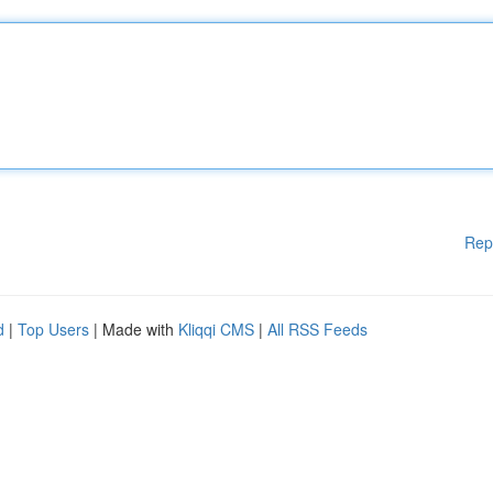
Rep
d
|
Top Users
| Made with
Kliqqi CMS
|
All RSS Feeds