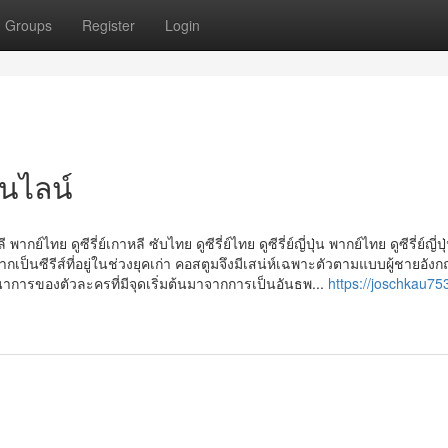
Groups
Register
Login
อนไลน์
 พากย์ไทย ดูซีรี่ย์เกาหลี ซับไทย ดูซีรี่ย์ไทย ดูซีรี่ย์ญี่ปุ่น พากย์ไทย ดูซีรี่ย์ญี่ปุ
กเป็นซีรีส์ที่อยู่ในช่วงยุคเก่า คอสตูมจึงมีเสน่ห์เฉพาะตัวตามแบบผู้ชายอัง
การของตัวละครที่มีจุดเริ่มต้นมาจากการเป็นอันธพ...
https://joschkau753