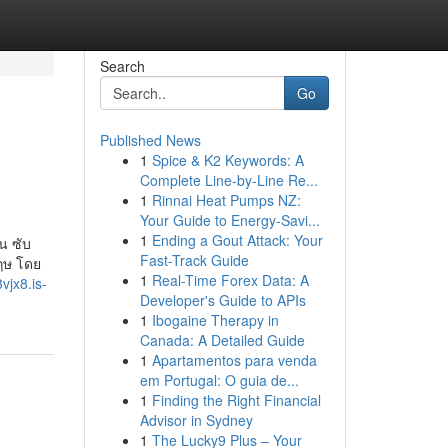
Search
Go
Published News
1
Spice & K2 Keywords: A
Complete Line-by-Line Re...
1
Rinnai Heat Pumps NZ:
Your Guide to Energy-Savi...
1
Ending a Gout Attack: Your
่น ซับ
Fast-Track Guide
กฤษ โดย
1
Real-Time Forex Data: A
vjx8.is-
Developer's Guide to APIs
1
Ibogaine Therapy in
Canada: A Detailed Guide
1
Apartamentos para venda
em Portugal: O guia de...
1
Finding the Right Financial
Advisor in Sydney
1
The Lucky9 Plus – Your