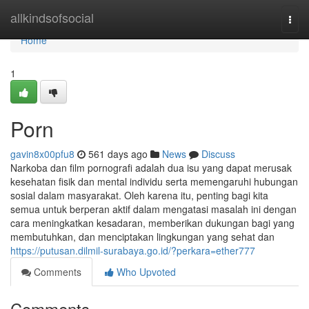
Home
allkindsofsocial
Togg
navi
Home
1
Porn
gavin8x00pfu8
561 days ago
News
Discuss
Narkoba dan film pornografi adalah dua isu yang dapat merusak
kesehatan fisik dan mental individu serta memengaruhi hubungan
sosial dalam masyarakat. Oleh karena itu, penting bagi kita
semua untuk berperan aktif dalam mengatasi masalah ini dengan
cara meningkatkan kesadaran, memberikan dukungan bagi yang
membutuhkan, dan menciptakan lingkungan yang sehat dan
https://putusan.dilmil-surabaya.go.id/?perkara=ether777
Comments
Who Upvoted
Comments