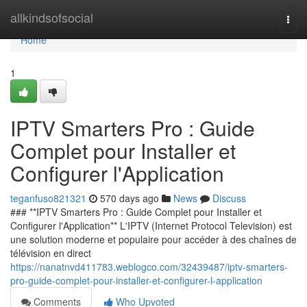
Home
allkindsofsocial
Togg
navi
Home
1
IPTV Smarters Pro : Guide
Complet pour Installer et
Configurer l'Application
teganfuso821321
570 days ago
News
Discuss
### **IPTV Smarters Pro : Guide Complet pour Installer et
Configurer l'Application** L'IPTV (Internet Protocol Television) est
une solution moderne et populaire pour accéder à des chaînes de
télévision en direct
https://nanatnvd411783.weblogco.com/32439487/iptv-smarters-
pro-guide-complet-pour-installer-et-configurer-l-application
Comments
Who Upvoted