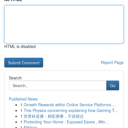
HTML is disabled
Report Page
Search
Go
Published News
1
Growth Rewards within Online Service Platforms ...
1
This Physics concerning explaining how Gaming T...
1
世界杯直播：精彩赛事，不容错过
1
Protecting Your Home : Exposed Eaves , Win...
1
Ethicon