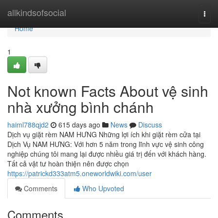
Home
allkindsofsocial
Togg
navi
Home
1
Not known Facts About vệ sinh
nhà xưởng bình chánh
haiml788qjd2
615 days ago
News
Discuss
Dịch vụ giặt rèm NAM HƯNG Những lợi ích khi giặt rèm cửa tại
Dịch Vụ NAM HƯNG: Với hơn 5 năm trong lĩnh vực vệ sinh công
nghiệp chúng tôi mang lại được nhiều giá trị đến với khách hàng.
Tất cả vật tư hoàn thiện nên được chọn
https://patrickd333atm5.oneworldwiki.com/user
Comments
Who Upvoted
Comments