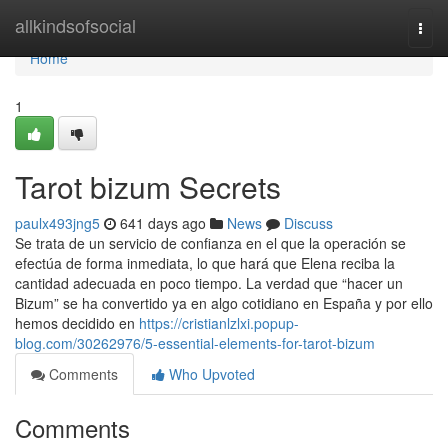
Home
allkindsofsocial
Togg
navi
Home
1
Tarot bizum Secrets
paulx493jng5
641 days ago
News
Discuss
Se trata de un servicio de confianza en el que la operación se
efectúa de forma inmediata, lo que hará que Elena reciba la
cantidad adecuada en poco tiempo. La verdad que “hacer un
Bizum” se ha convertido ya en algo cotidiano en España y por ello
hemos decidido en
https://cristianlzlxi.popup-
blog.com/30262976/5-essential-elements-for-tarot-bizum
Comments
Who Upvoted
Comments