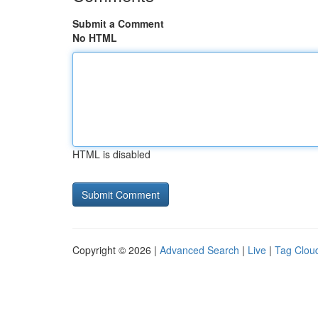
Submit a Comment
No HTML
HTML is disabled
Copyright © 2026 |
Advanced Search
|
Live
|
Tag Clou