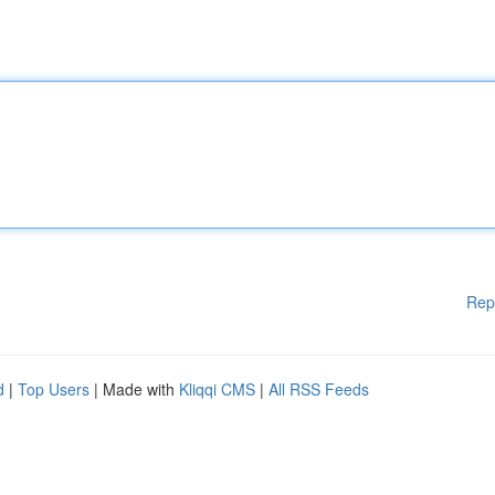
Rep
d
|
Top Users
| Made with
Kliqqi CMS
|
All RSS Feeds