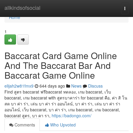
Home
allkindsofsocial
Togg
navi
Home
1
Baccarat Card Game Online
And The Baccarat Bar And
Baccarat Game Online
elijah2w81fmx9
644 days ago
News
Discuss
Find สูตร baccarat ฟรีbaccarat ทดลอง, เกม baccarat, เว็บ
baccarat, เกม baccarat with สูตรบาคาร่า for baccarat คือ, ค่า สิ โน
สด บา ค่า ร่า, เล่น บา ค่า ร่า ออนไลน์, บา ค่า ร่า, เล่น บา ค่า ร่า
ออนไลน์, เว็บ baccarat, บา ค่า ร่า, เกม baccarat, เกม baccarat,
baccarat สูตร, บา คา รา,
https://badongo.com/
Comments
Who Upvoted