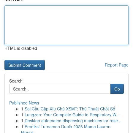
HTML is disabled
Report Page
Search
Go
Published News
1
Soi Cầu Cặp Xỉu Chủ XSMT: Thủ Thuật Chốt Số
1
Lungzen: Your Complete Guide to Respiratory W...
1
Desktop automated dispensing machines for restr...
1
Prediksi Turnamen Dunia 2026 Mama Lauren:
Mungk...