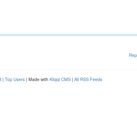
Rep
d
|
Top Users
| Made with
Kliqqi CMS
|
All RSS Feeds