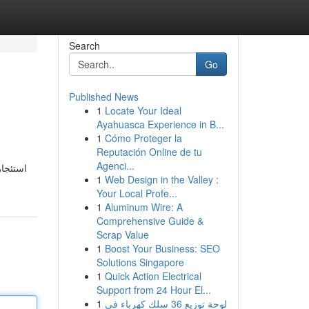
Search
Go
Published News
1
Locate Your Ideal
Ayahuasca Experience in B...
1
Cómo Proteger la
Reputación Online de tu
Agenci...
استئجا
1
Web Design in the Valley :
Your Local Profe...
1
Aluminum Wire: A
Comprehensive Guide &
Scrap Value
1
Boost Your Business: SEO
Solutions Singapore
1
Quick Action Electrical
Support from 24 Hour El...
1
لوحة توزيع 36 سلك كهرباء في